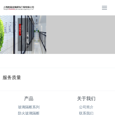
T
o
g
g
l
e
n
a
v
i
g
a
t
服务质量
i
o
n
产品
关于我们
玻璃隔断系列
公司简介
防火玻璃隔断
联系我们