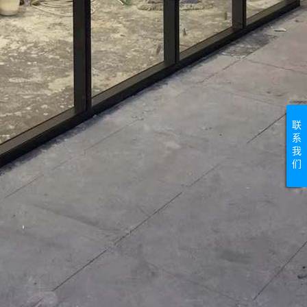
联
系
我
们