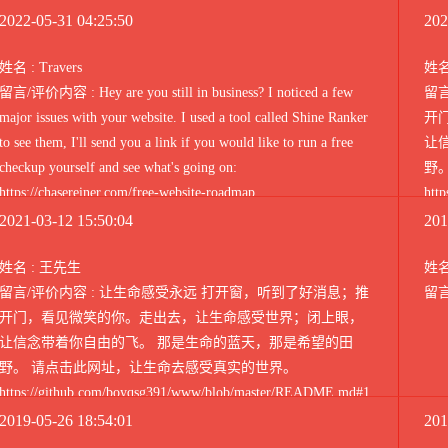
2022-05-31 04:25:50
202
姓名 : Travers
姓名
留言/评价内容 : Hey are you still in business? I noticed a few
留
major issues with your website. I used a tool called Shine Ranker
开
to see them, I'll send you a link if you would like to run a free
让
checkup yourself and see what's going on:
野
https://chasereiner.com/free-website-roadmap
htt
也可使
2021-03-12 15:50:04
201
http
姓名 : 王先生
姓名
留言/评价内容 : 让生命感受永远 打开窗，听到了好消息；推
留言
开门，看见微笑的你。走出去，让生命感受世界；闭上眼，
让信念带着你自由的飞。 那是生命的蓝天，那是希望的田
野。 请点击此网址，让生命去感受真实的世界。
https://github.com/boyqsg391/www/blob/master/README.md#1
也可使用短网址 https://git.io/bbbbc https://bit.ly/ttptt
2019-05-26 18:54:01
201
https://j.mp/ff9