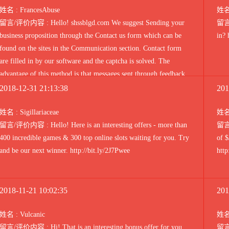
姓名 : FrancesAbuse
姓名 
留言/评价内容 : Hello! shssblgd.com We suggest Sending your
留言/
business proposition through the Contact us form which can be
in? 
found on the sites in the Communication section. Contact form
are filled in by our software and the captcha is solved. The
advantage of this method is that messages sent through feedback
forms are whitelisted. This technique raise the chances that your
2018-12-31 21:13:38
201
message will be read. Mailing is done in the same way as you
received this message. Your commercial proposal will be open by
姓名 : Sigillariaceae
姓名 
millions of site administrators and those who have access to the
留言/评价内容 : Hello! Here is an interesting offers - more than
留言/
sites! The cost of sending 1 million messages is $ 49 instead of $
400 incredible games & 300 top online slots waiting for you. Try
of $
99. (you can select any country or country domain) All USA - (10
and be our next winner. http://bit.ly/2J7Pwee
http
million messages sent) - $399 instead of $699 All Europe (7
million messages sent)- $ 299 instead of $599 All sites in the
world (25 million messages sent) - $499 instead of $999 There is
2018-11-21 10:02:35
201
a possibility of FREE TEST MAILING. Discounts are valid until
May 31. Feedback and warranty! Delivery report! In the process
姓名 : Vulcanic
姓名 
of sending messages we don't break the rules GDRP. This message
留言/评价内容 : Hi! That is an interesting bonus offer for you.
留言/