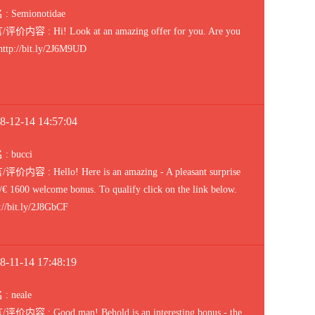
: Semionotidae
评价内容 : Hi! Look at an amazing offer for you. Are you
http://bit.ly/2J6M9UD
8-12-14 14:57:04
: bucci
评价内容 : Hello! Here is an amazing - A pleasant surprise
/€ 1600 welcome bonus. To qualify click on the link below.
://bit.ly/2J8GbCF
8-11-14 17:48:19
: neale
评价内容 : Good man! Behold is an interesting bonus - the